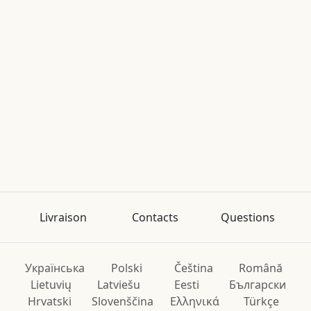
Livraison
Contacts
Questions
Українська
Polski
Čeština
Română
Lietuvių
Latviešu
Eesti
Български
Hrvatski
Slovenščina
Ελληνικά
Türkçe