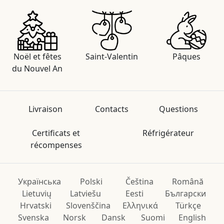
Noël et fêtes
Saint-Valentin
Pâques
du Nouvel An
Livraison
Contacts
Questions
Certificats et
Réfrigérateur
récompenses
Українська
Polski
Čeština
Română
Lietuvių
Latviešu
Eesti
Български
Hrvatski
Slovenščina
Ελληνικά
Türkçe
Svenska
Norsk
Dansk
Suomi
English