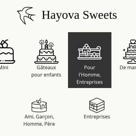
Hayova Sweets
Mini
Gâteaux
Pour
De mar
pour enfants
l'Homme,
Entreprises
Ami, Garçon,
Entreprises
Homme, Père