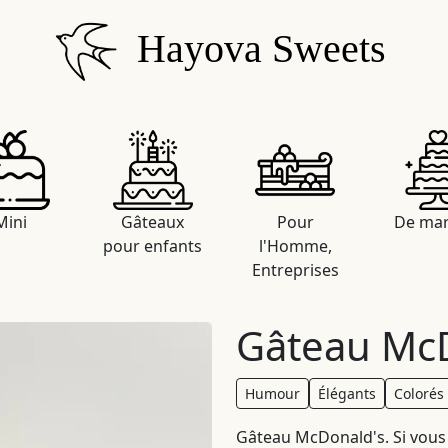
Hayova Sweets
Mini
Gâteaux
Pour
De mar
pour enfants
l'Homme,
Entreprises
Gâteau Mc
Humour
Élégants
Colorés
Gâteau McDonald's. Si vous a