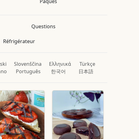
Pâques
Questions
Réfrigérateur
ski
Slovenščina
Ελληνικά
Türkçe
iano
Português
한국어
日本語