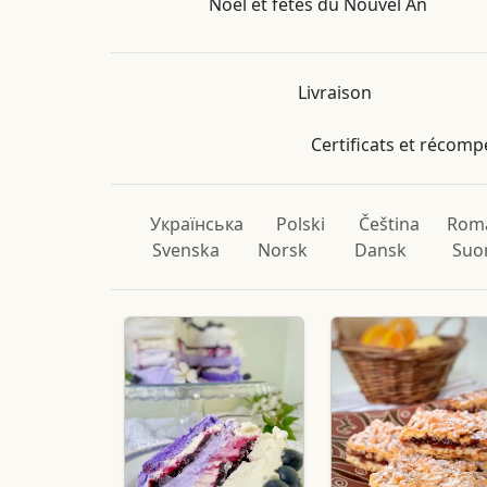
Noël et fêtes du Nouvel An
Livraison
Certificats et récom
Українська
Polski
Čeština
Rom
Svenska
Norsk
Dansk
Suo