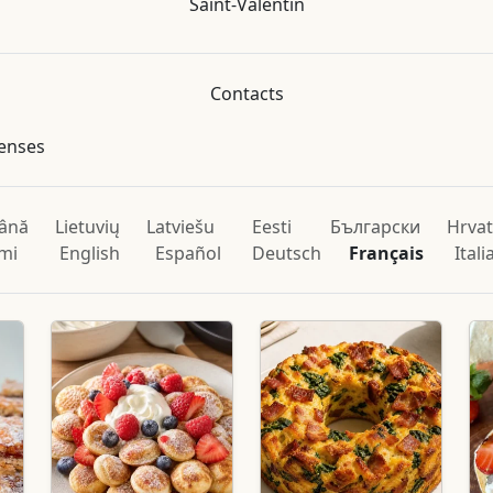
Saint-Valentin
Contacts
penses
ână
Lietuvių
Latviešu
Eesti
Български
Hrvat
mi
English
Español
Deutsch
Français
Ital