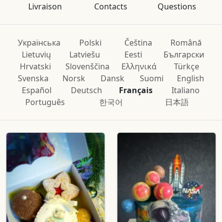
Livraison
Contacts
Questions
Українська
Polski
Čeština
Română
Lietuvių
Latviešu
Eesti
Български
Hrvatski
Slovenščina
Ελληνικά
Türkçe
Svenska
Norsk
Dansk
Suomi
English
Español
Deutsch
Français
Italiano
Português
한국어
日本語